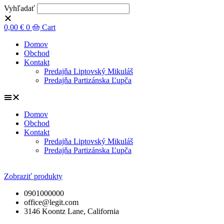
Vyhľadať
0,00
€
0
Cart
Domov
Obchod
Kontakt
Predajňa Liptovský Mikuláš
Predajňa Partizánska Ľupča
Domov
Obchod
Kontakt
Predajňa Liptovský Mikuláš
Predajňa Partizánska Ľupča
Zobraziť produkty
0901000000
office@legit.com
3146 Koontz Lane, California