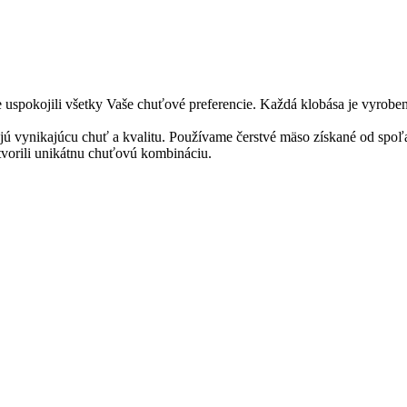
me uspokojili všetky Vaše chuťové preferencie. Každá klobása je vyroben
ujú vynikajúcu chuť a kvalitu. Používame čerstvé mäso získané od spoľa
ytvorili unikátnu chuťovú kombináciu.