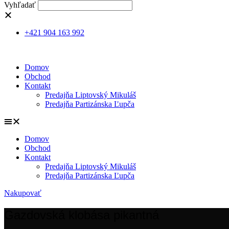
Vyhľadať
+421 904 163 992
Domov
Obchod
Kontakt
Predajňa Liptovský Mikuláš
Predajňa Partizánska Ľupča
Domov
Obchod
Kontakt
Predajňa Liptovský Mikuláš
Predajňa Partizánska Ľupča
Nakupovať
Gazdovská klobása pikantná