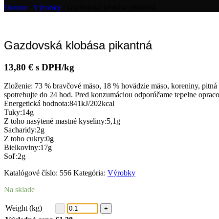
Domov
/
Výrobky
/ Gazdovská klobása pikantná
Gazdovská klobása pikantná
13,80
€
s DPH/kg
Zloženie: 73 % bravčové mäso, 18 % hovädzie mäso, koreniny, pitná vod
spotrebujte do 24 hod. Pred konzumáciou odporúčame tepelne opraco
Energetická hodnota:841kJ/202kcal
Tuky:14g
Z toho nasýtené mastné kyseliny:5,1g
Sacharidy:2g
Z toho cukry:0g
Bielkoviny:17g
Soľ:2g
Katalógové číslo:
556
Kategória:
Výrobky
Na sklade
Weight (kg)