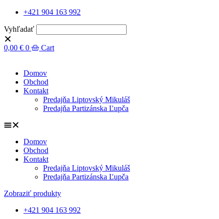
+421 904 163 992
Vyhľadať
0,00
€
0
Cart
Domov
Obchod
Kontakt
Predajňa Liptovský Mikuláš
Predajňa Partizánska Ľupča
Domov
Obchod
Kontakt
Predajňa Liptovský Mikuláš
Predajňa Partizánska Ľupča
Zobraziť produkty
+421 904 163 992