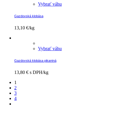
Vybrať váhu
Gazdovská klobása
13,10
€
/kg
Vybrať váhu
Gazdovská klobása pikantná
13,80
€
s DPH/kg
Stránkovanie
1
2
príspevkov
3
4