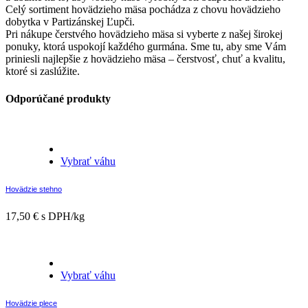
Celý sortiment hovädzieho mäsa pochádza z chovu hovädzieho
dobytka v Partizánskej Ľupči.
Pri nákupe čerstvého hovädzieho mäsa si vyberte z našej širokej
ponuky, ktorá uspokojí každého gurmána. Sme tu, aby sme Vám
priniesli najlepšie z hovädzieho mäsa – čerstvosť, chuť a kvalitu,
ktoré si zaslúžite.
Odporúčané produkty
Vybrať váhu
Hovädzie stehno
17,50
€
s DPH/kg
Vybrať váhu
Hovädzie plece