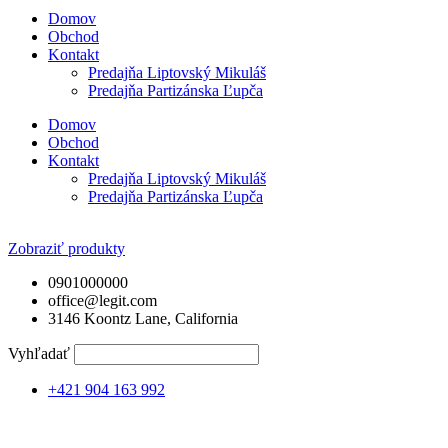
Domov
Obchod
Kontakt
Predajňa Liptovský Mikuláš
Predajňa Partizánska Ľupča
Domov
Obchod
Kontakt
Predajňa Liptovský Mikuláš
Predajňa Partizánska Ľupča
Zobraziť produkty
0901000000
office@legit.com
3146 Koontz Lane, California
Vyhľadať
+421 904 163 992