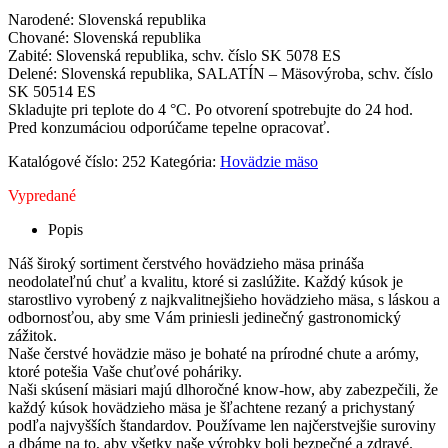
Narodené: Slovenská republika
Chované: Slovenská republika
Zabité: Slovenská republika, schv. číslo SK 5078 ES
Delené: Slovenská republika, SALATÍN – Mäsovýroba, schv. číslo
SK 50514 ES
Skladujte pri teplote do 4 °C. Po otvorení spotrebujte do 24 hod.
Pred konzumáciou odporúčame tepelne opracovať.
Katalógové číslo:
252
Kategória:
Hovädzie mäso
Vypredané
Popis
Náš široký sortiment čerstvého hovädzieho mäsa prináša
neodolateľnú chuť a kvalitu, ktoré si zaslúžite. Každý kúsok je
starostlivo vyrobený z najkvalitnejšieho hovädzieho mäsa, s láskou a
odbornosťou, aby sme Vám priniesli jedinečný gastronomický
zážitok.
Naše čerstvé hovädzie mäso je bohaté na prírodné chute a arómy,
ktoré potešia Vaše chuťové poháriky.
Naši skúsení mäsiari majú dlhoročné know-how, aby zabezpečili, že
každý kúsok hovädzieho mäsa je šľachtene rezaný a prichystaný
podľa najvyšších štandardov. Používame len najčerstvejšie suroviny
a dbáme na to, aby všetky naše výrobky boli bezpečné a zdravé.