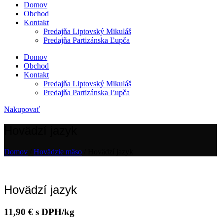
Domov
Obchod
Kontakt
Predajňa Liptovský Mikuláš
Predajňa Partizánska Ľupča
Domov
Obchod
Kontakt
Predajňa Liptovský Mikuláš
Predajňa Partizánska Ľupča
Nakupovať
Hovädzí jazyk
Domov
/
Hovädzie mäso
/ Hovädzí jazyk
Hovädzí jazyk
11,90
€
s DPH/kg